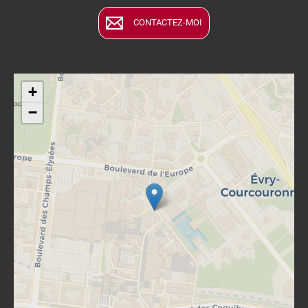
CONTACTEZ-MOI
+
−