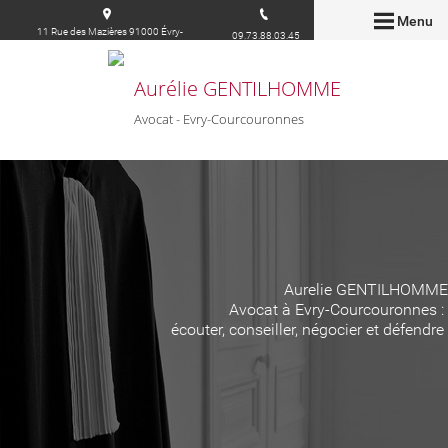
Menu
11 Rue des Mazières 91000 Évry-
09.73.88.03.45
Courcouronnes
Aurélie GENTILHOMME
Avocat - Evry-Courcouronnes
Aurelie GENTILHOMME
Avocat à Evry-Courcouronnes :
écouter, conseiller, négocier et défendre